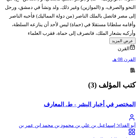
النحو والصرف، و (الموازين) وغير ذلك. ولد ونشأ في دمشق، ورحل
إلى مصر فاتصل بالملك الناصر (من دولة المماليك) فأحبه الناصر
وأقامه سلطانا مستقلا في (حماة) ليس لأحد أن ينازعه السلطة،
وأركبه بشعار الملك، فانصرف إلى حماة، فقرب العلماء
عرض المزيد
القرن
القرن 08 هـ
كتب المؤلف (3)
المختصر في أخبار البشر - ط. المعارف
أبو الفداء؛ إسماعيل بن علي بن محمود بن محمد ابن عمر بن
شاهنشاه بن أيوب