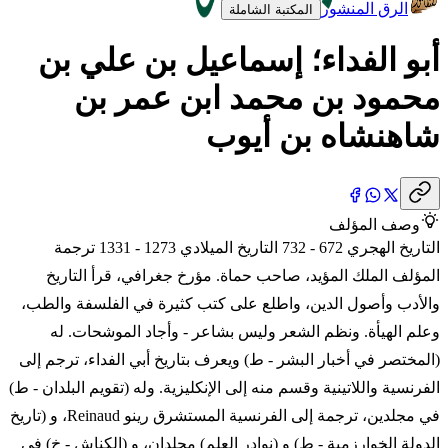
الرق المنشور
المكتبة الشاملة
أبو الفداء؛ إسماعيل بن علي بن
محمود بن محمد ابن عمر بن
شاهنشاه بن أيوب
وصف المؤلف
التاريخ الهجري 672 - 732 التاريخ الميلادي 1273 - 1331 ترجمة
المؤلف الملك المؤيد، صاحب حماة. مؤرخ جغرافي، قرأ التاريخ
والأدب وأصول الدين، واطلع على كتب كثيرة في الفلسفة والطب،
وعلم الهيأة. ونظم الشعر وليس بشاعر - وأجاد الموشحات. له
(المختصر في أخبار البشر - ط) ويعرف بتاريخ أبي الفداء، ترجم إلى
الفرنسية واللاتينية وقسم منه إلى الإنكليزية. وله (تقويم البلدان - ط)
في مجلدين، ترجمة إلى الفرنسية المستشرق رينو Reinaud، و (تاريخ
الدولة الخوارزمية - ط) و (نوادر العلم) مجلدان، و (الكناش - خ) في