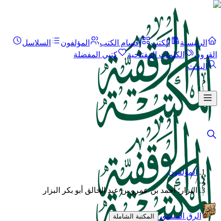
الرئيسية
الكتب
أقسام الكتب
المؤلفون
السلاسل
القرون
الكلمات المفتاحية
كتبي المفضلة
البحث
المؤلفون
/
البزار؛ أحمد بن عمرو بن عبد الخالق أبو بكر البزار
الرق المنشور
المكتبة الشاملة