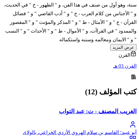
سنة، وهو أول من صنف في هذا الفن، و " الطهور - خ " في الحديث،
و " الأجناس من كلام العرب - خ " و " أدب القاضي " و " فضائل
القرآن - خ " و " الأمثال - ط " و " المذكر والمؤنث " و " المقصور
والممدود " في القراآت، و " الأموال - ط " و " الأحداث " و " النسب
" و " الايمان ومعالمه وسننه واستكماله
عرض المزيد
القرن
القرن 03 هـ
كتب المؤلف (12)
الغريب المصنف - ت: عبد التواب
أبو عبيد؛ القاسم بن سلام الهروي الأزدي الخزاعي، بالولاء،
الخراساني البغدادي، أبو عبيد