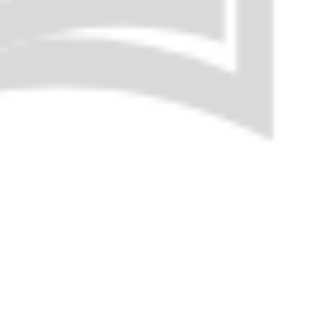
وصف المؤلف
التاريخ الهجري ... - 335 التاريخ الميلادي ... - 946 ترجمة المؤلف شيخ الشافعية في طبرستان. تفقه به أهلها وسكن بغداد، وتوفي مرابطا بطرسوس. له (أدب القاضي) و (المواقيت) و (المفتاح) فقه، و (دلائل القبلة)
القرن
القرن 04 هـ
كتب المؤلف (2)
أدب القاضي
ابن القاص؛ أحمد بن أحمد الطبري ثم البغدادي، أبو العباس ابن القاص