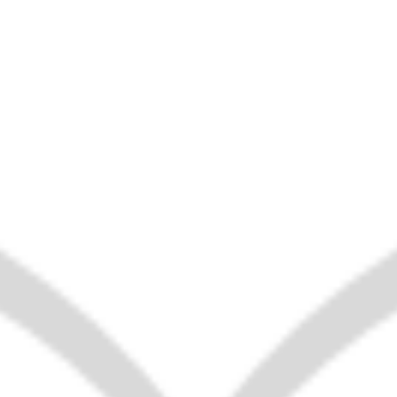
م البغدادي، أبو العباس ابن القاص