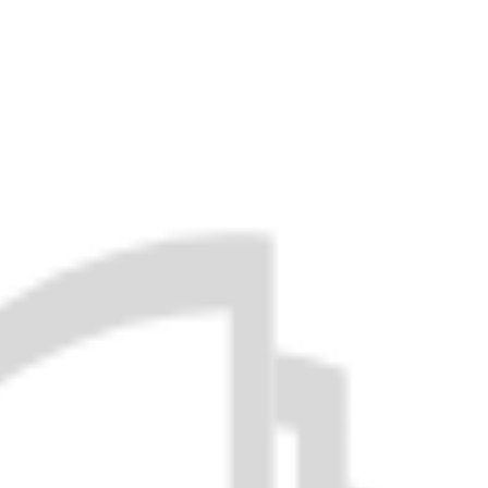
ابن القاص؛ أحمد بن أحمد الطبري ث