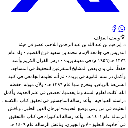
وصف المؤلف
د. إبراهيم بن عبد الله بن عبد الرحمن اللاحم، عضو في هيئة
التدريس في جامعة الإمام محمد بن سعود فرع القصيم • ولد عام
١٣٧٦ هـ (١٩٥٦ م) في مدينة بريدة • درس القرآن الكريم وأتمه
حفظًا على يدي بعض المشايخ المتفرغين للتحفيظ في المساجد،
وأكمل دراسته الثانوية في بريدة • ثم أتم تعليمه الجامعي في كلية
الشريعة بالرياض، وتخرج منها عام ١٣٩٦ هـ • ولأن ميوله -حفظه
الله- كانت لعلوم السنة وما يخدمها، تخصص في علم الحديث وأكمل
دراسته العليا فيه - وأعد رسالة الماجستير في تحقيق كتاب «الكشف
الحثيث في من رمي بوضع الحديث» لبرهان الدين الحلبي، وناقش
الرسالة عام ١٤٠١ هـ - وأعد رسالة الدكتوراه في كتاب «التحقيق
في أحاديث التعليق» لابن الجوزي، وناقش الرسالة عام ١٤٠٩ هـ