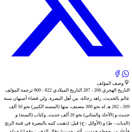
وصف المؤلف
التاريخ الهجري 206 - 287 التاريخ الميلادي 822 - 900 ترجمة المؤلف
عالم بالحديث، زاهد رحالة، من أهل البصرة. ولي قضاء أصبهان سنة
269 - 282 هـ له نحو 300 مصنف، منها (المسند الكبير) نحو 50 ألف
حديث،و (الآحاد والمثاني) نحو 20 ألف حديث، وكتاب (السنة) و
(الديات - ط) و (الأوائل - خ) قيل: (ذهبت كتبه بالبصرة في فتنة الزنج
فأعاد من حفظه خمسين ألف حديث! وقال الذهبي: وقع لنا جملة