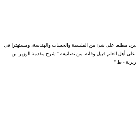
ا ووفاة. كان عارفا بعلوم الدين، مطلعا على شئ من الفلسفة والحساب والهندسة، ومستهترا في
لى أهل العلم قبيل وفاته. من تصانيفه " شرح مقدمة الوزير ابن
يرية - ط "