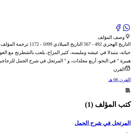
وصف المؤلف
التاريخ الهجري 492 -
حياته، متبذلا في عيشه وملبسه، كثير المزاح، يلعب بالشطرنج مع العو
هبيرة " في النحو، أربع مجلدات، و " المرتجل في شرح الجمل للزجاجي - 
القرن
القرن 06 هـ
كتب المؤلف (1)
المرتجل في شرح الجمل