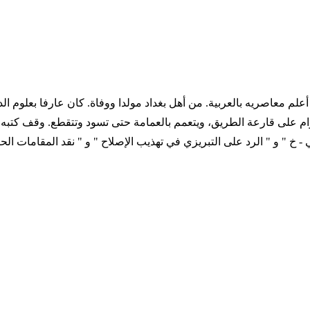
 567 التاريخ الميلادي 1099 - 1172 ترجمة المؤلف أعلم معاصريه بالعربية. من أهل بغداد مولد
ام على قارعة الطريق، ويتعمم بالعمامة حتى تسود وتتقطع. وقف كتبه ع
خ " و " الرد على التبريزي في تهذيب الإصلاح " و " نقد المقامات الحر