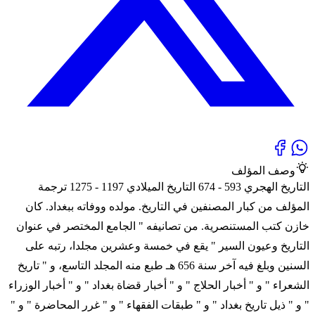
وصف المؤلف
التاريخ الهجري 593 - 674 التاريخ الميلادي 1197 - 1275 ترجمة
المؤلف من كبار المصنفين في التاريخ. مولده ووفاته ببغداد. كان
خازن كتب المستنصرية. من تصانيفه " الجامع المختصر في عنوان
التاريخ وعيون السير " يقع في خمسة وعشرين مجلدا، رتبه على
السنين وبلغ فيه آخر سنة 656 هـ طبع منه المجلد التاسع، و " تاريخ
الشعراء " و " أخبار الحلاج " و " أخبار قضاة بغداد " و " أخبار الوزراء
" و " ذيل تاريخ بغداد " و " طبقات الفقهاء " و " غرر المحاضرة " و "