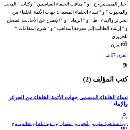
أخبار المصنفين- خ " و " مناقب الخلفاء العباسيين " وكتاب " المحب
والمحبوب " و " نساء الخلفاء المسمى: جهات الأئمة الخلفاء من
الحرائر والإماء - ط " و " الزهاد " و " الإيضاح عن الأحاديث الصحاح "
و " إرشاد الطالب إلى معرفة المذاهب " و " شرح المقامات "
للحريري
القرن
القرن 07 هـ
كتب المؤلف (2)
نساء الخلفاء المسمى جهات الأئمة الخلفاء من الحرائر
والإماء
ابن الساعي؛ علي بن أنجب بن عثمان بن عبد الله أبو طالب، تاج
الدين ابن الساعي