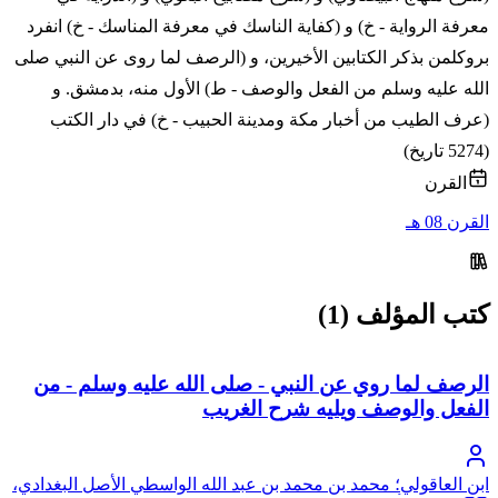
معرفة الرواية - خ) و (كفاية الناسك في معرفة المناسك - خ) انفرد
بروكلمن بذكر الكتابين الأخيرين، و (الرصف لما روى عن النبي صلى
الله عليه وسلم من الفعل والوصف - ط) الأول منه، بدمشق. و
(عرف الطيب من أخبار مكة ومدينة الحبيب - خ) في دار الكتب
(5274 تاريخ)
القرن
القرن 08 هـ
كتب المؤلف (1)
الرصف لما روي عن النبي - صلى الله عليه وسلم - من
الفعل والوصف ويليه شرح الغريب
ابن العاقولي؛ محمد بن محمد بن عبد الله الواسطي الأصل البغدادي،