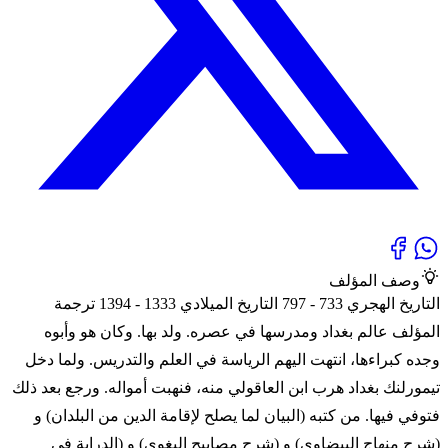
وصف المؤلف
التاريخ الهجري 733 - 797 التاريخ الميلادي 1333 - 1394 ترجمة
المؤلف عالم بغداد ومدرسها في عصره. ولد بها. وكان هو وأبوه
وجده كبراءها، انتهت اليهم الرياسة في العلم والتدريس. ولما دخل
تيمورلنك بغداد هرب ابن العاقولي منه، فنهبت أمواله. ورجع بعد ذلك
فتوفي فيها. من كتبه (البيان لما يصلح لإقامة الدين من البلدان) و
(شرح منهاج البيضاوي) و (شرح مصابيح البغوي) و (الدراية في