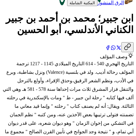
الرق المنشور
المكتبة الشاملة
ابن جبير؛ محمد بن أحمد بن جبير
الكناني الأندلسي، أبو الحسين
وصف المؤلف
التاريخ الهجري 540 - 614 التاريخ الميلادي 1145 - 1217 ترجمة
المؤلف رحالة أديب. ولد في بلنسية (Valence) ونزل بشاطبة، وبرع
في الأدب، ونظم الشعر الرقيق،وحذق الإقراء، وأولع بالترحل
والتنقل فزار المشرق ثلاث مرات إحداها سنة 578 - 581 هـ وهي التي
ألف فيها كتابه " رحلة ابن جبير - ط " ومات بالإسكندرية في رحلته
الثالثة. ويقال: أنه لم يصنف كتاب " رحلته " وإنما قيد معاني ما
تضمنته فتولى ترتيبها بعض الآخذين عنه، ومن كتبه " نظم الجمان
في التشكي من إخوان الزمان " وهو ديوان شعره، على قدر ديوان
أبي تمام، و " نتيجة وجد الجوانح في تأبين القرن الصالح " مجموع ما