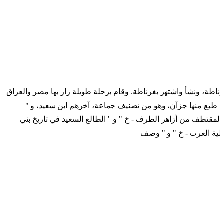
ولد بقلعة يحصب، قرب غرناطة، ونشأ واشتهر بغرناطة. وقام برحلة طويلة زار بها مصر والعراق
طبع منها جزآن، وهو من تصنيف جماعة، آخرهم ابن سعيد، و "
المقتطف من أزاهر الطرف - خ " و " الطالع السعيد في تاريخ بني
لية العرب - خ " و " وصف