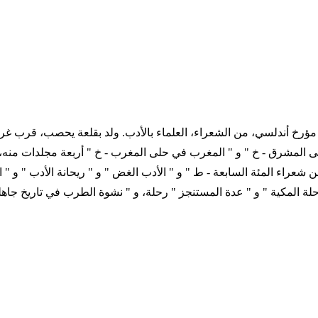
 685 التاريخ الميلادي 1214 - 1286 ترجمة المؤلف مؤرخ أندلسي، من الشعراء، العلماء بالأدب. 
 المشرق - خ " و " المغرب في حلى المغرب - خ " أربعة مجلدات منه، 
عراء المئة السابعة - ط " و " الأدب الغض " و " ريحانة الأدب " و " 
لرحلة المكية " و " عدة المستنجز " رحلة، و " نشوة الطرب في تاريخ جاه