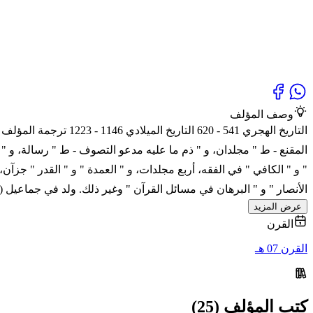
وصف المؤلف
التاريخ الهجري 541 -
المقنع - ط " مجلدان، و " ذم ما عليه مدعو التصوف - ط " رسالة، و " ذم
" و " الكافي " في الفقه، أربع مجلدات، و " العمدة " و " القدر " جزآن
الأنصار " و " البرهان في مسائل القرآن " وغير ذلك. ولد في جماعيل 
عرض المزيد
القرن
القرن 07 هـ
كتب المؤلف (25)