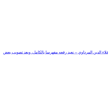
اء الدين المرداوي -- نعيد رفعه مفهرسا بالكامل، وبعد تصويب بعض