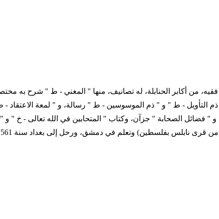
 620 التاريخ الميلادي 1146 - 1223 ترجمة المؤلف فقيه، من أكابر الحنابلة، له تصانيف، منها " 
 التأويل - ط " و " ذم الموسوسين - ط " رسالة، و " لمعة الاعتقاد - ط 
، و " فضائل الصحابة " جزآن، وكتاب " المتحابين في الله تعالى - خ " و
(من قرى نابلس بفلسطين) وتعلم في دمشق، ورحل إلى بغداد سنة 561