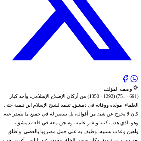
وصف المؤلف
(691 - 751) (1292 - 1350) من أركان الإصلاح الإسلامي، وأحد كبار
العلماء. مولده ووفاته في دمشق. تتلمذ لشيخ الإسلام ابن تيمية حتى
كان لا يخرج عن شئ من أقواله، بل ينتصر له في جميع ما يصدر عنه.
وهو الذي هذب كتبه ونشر علمه، وسجن معه في قلعة دمشق،
وأهين وعذب بسببه، وطيف به على جمل مضروبا بالعصى. وأطلق
بعد موت ابن تيمية. وكان حسن الخلق محبوبا عند الناس، أغري بحب