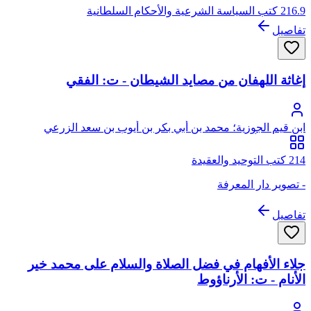
216.9 كتب السياسة الشرعية والأحكام السلطانية
تفاصيل
إغاثة اللهفان من مصايد الشيطان - ت: الفقي
ابن قيم الجوزية؛ محمد بن أبي بكر بن أيوب بن سعد الزرعي
الدمشقي، أبو عبد الله، شمس الدين
214 كتب التوحيد والعقيدة
- تصوير دار المعرفة
تفاصيل
جلاء الأفهام في فضل الصلاة والسلام على محمد خير
الأنام - ت: الأرناؤوط