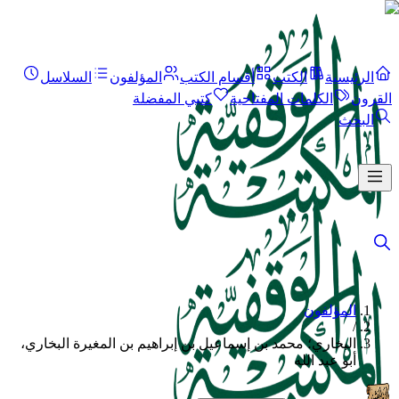
الرئيسية
الكتب
أقسام الكتب
المؤلفون
السلاسل
القرون
الكلمات المفتاحية
كتبي المفضلة
البحث
المؤلفون
/
البخاري؛ محمد بن إسماعيل بن إبراهيم بن المغيرة البخاري،
أبو عبد الله