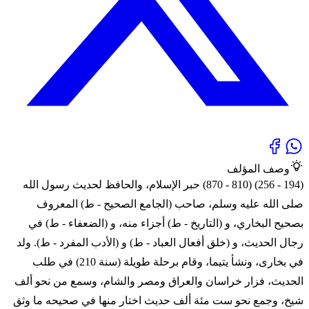
وصف المؤلف
(194 - 256) (810 - 870) حبر الإسلام، والحافظ لحديث رسول الله
صلى الله عليه وسلم، صاحب (الجامع الصحيح - ط) المعروف
بصحيح البخاري، و (التاريخ - ط) أجزاء منه، و (الضعفاء - ط) في
رجال الحديث، و (خلق أفعال العباد - ط) و (الأدب المفرد - ط). ولد
في بخارى، ونشأ يتيما، وقام برحلة طويلة (سنة 210) في طلب
الحديث، فزار خراسان والعراق ومصر والشام، وسمع من نحو ألف
شيخ، وجمع نحو ست مئة ألف حديث اختار منها في صحيحه ما وثق