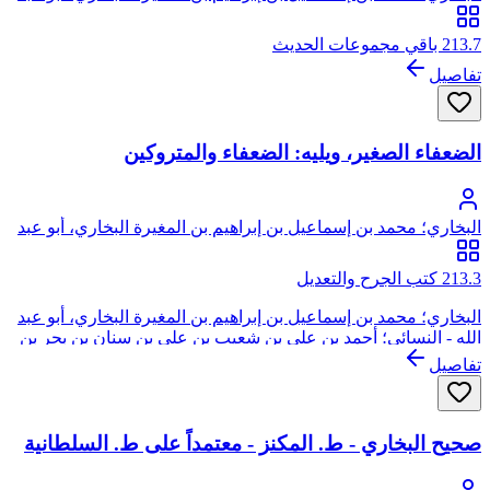
الله
213.7 باقي مجموعات الحديث
تفاصيل
الضعفاء الصغير، ويليه: الضعفاء والمتروكين
البخاري؛ محمد بن إسماعيل بن إبراهيم بن المغيرة البخاري، أبو عبد
الله
213.3 كتب الجرح والتعديل
البخاري؛ محمد بن إسماعيل بن إبراهيم بن المغيرة البخاري، أبو عبد
الله - النسائي؛ أحمد بن علي بن شعيب بن علي بن سنان بن بحر بن
دينار، أبو عبد الرحمن النسائي
تفاصيل
صحيح البخاري - ط. المكنز - معتمداً على ط. السلطانية