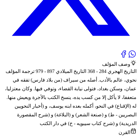
وصف المؤلف
التاريخ الهجري 284 - 368 التاريخ الميلادي 897 - 979 ترجمة المؤلف
نحوي، عالم بالأدب. أصله من سيراف (من بلاد فارس) تفقه في
عمان، وسكن بغداد، فتولى نيابة القضاء، وتوفي فيها. وكان معتزليا،
متعففا، لا يأكل إلا من كسب يده، ينسخ الكتب بالأجرة ويعيش منها.
له (الإقناع) في النحو، أكمله بعده ابنه يوسف، و (أخبار النحويين
البصريين - ط) و (صنعة الشعر) و (البلاغة) و (شرح المقصورة
الدريدية) و (شرح كتاب سيبويه - خ) في دار الكتب
القرن