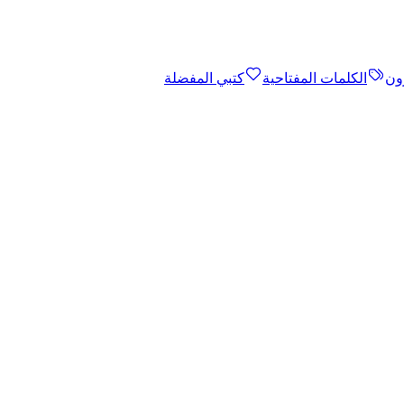
ون
الكلمات المفتاحية
كتبي المفضلة