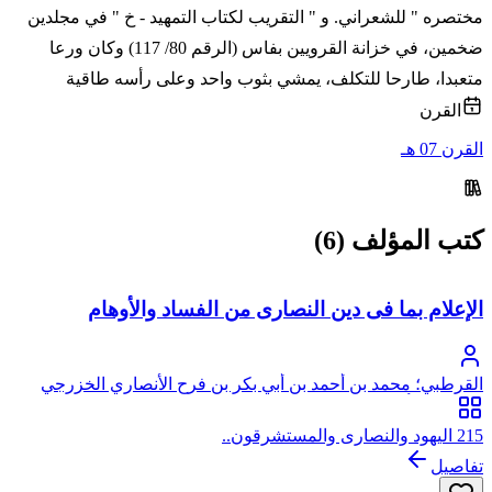
مختصره " للشعراني. و " التقريب لكتاب التمهيد - خ " في مجلدين
ضخمين، في خزانة القرويين بفاس (الرقم 80/ 117) وكان ورعا
متعبدا، طارحا للتكلف، يمشي بثوب واحد وعلى رأسه طاقية
القرن
القرن 07 هـ
كتب المؤلف (6)
الإعلام بما فى دين النصارى من الفساد والأوهام
القرطبي؛ محمد بن أحمد بن أبي بكر بن فرح الأنصاري الخزرجي
الأندلسي، أبو عبد الله، القرطبي
215 اليهود والنصارى والمستشرقون..
تفاصيل