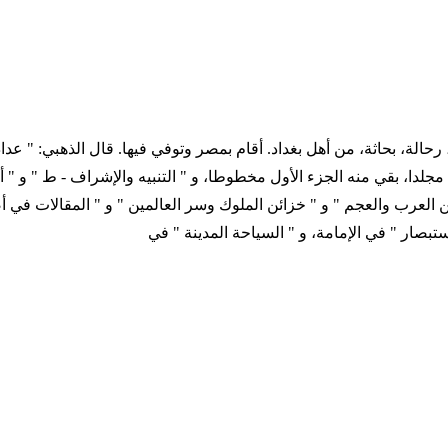
اريخ الميلادي ... - 957 ترجمة المؤلف مؤرخ، رحالة، بحاثة، من أهل بغداد. أقام بمصر وتوفي ف
ن مجلدا، بقي منه الجزء الأول مخطوطا، و " التنبيه والإشراف - ط " و " أ
ن العرب والعجم " و " خزائن الملوك وسر العالمين " و " المقالات في أص
استبصار " في الإمامة، و " السياحة المدينة " في