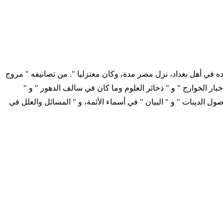
يها. قال الذهبي: " عداده في أهل بغداد، نزل مصر مدة، وكان معتزليا ". من تصانيفه " مروج
خبار الخوارج " و " ذخائر العلوم وما كان في سالف الدهور " و "
ول الدينات " و " البيان " في أسماء الأئمة، و " المسائل والعلل في