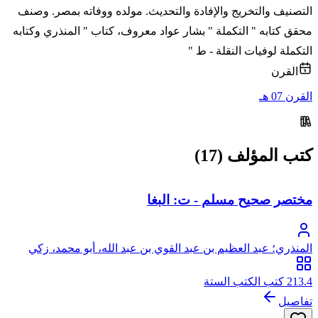
التصنيف والتخريج والإفادة والتحديث. مولده ووفاته بمصر. وصنف
محقق كتابه " التكملة " بشار عواد معروف، كتاب " المنذري وكتابه
التكملة لوفيات النقلة - ط "
القرن
القرن 07 هـ
كتب المؤلف (17)
مختصر صحيح مسلم - ت: البغا
المنذري؛ عبد العظيم بن عبد القوي بن عبد الله، أبو محمد، زكي
الدين المنذري
213.4 كتب الكتب الستة
تفاصيل