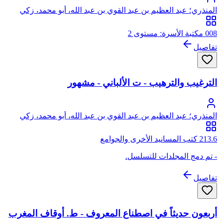
المنذري؛ عبد العظيم بن عبد القوي بن عبد الله، أبو محمد، زكي
الدين المنذري
008 مكتبة الأسرة: مستوى 2
تفاصيل
الترغيب والترهيب - ت الألباني - مشهور
المنذري؛ عبد العظيم بن عبد القوي بن عبد الله، أبو محمد، زكي
الدين المنذري
213.6 كتب المسانيد الأخرى والجوامع
- تم دمج المجلدات للتسلسل.
تفاصيل
أربعون حديثاً في اصطناع المعروف - ط. أوقاف المغرب