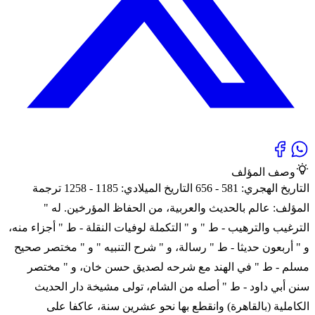
وصف المؤلف
التاريخ الهجري: 581 - 656 التاريخ الميلادي: 1185 - 1258 ترجمة
المؤلف: عالم بالحديث والعربية، من الحفاظ المؤرخين. له "
الترغيب والترهيب - ط " و " التكملة لوفيات النقلة - ط " أجزاء منه،
و " أربعون حديثا - ط " رسالة، و " شرح التنبيه " و " مختصر صحيح
مسلم - ط " في الهند مع شرحه لصديق حسن خان، و " مختصر
سنن أبي داود - ط " أصله من الشام، تولى مشيخة دار الحديث
الكاملية (بالقاهرة) وانقطع بها نحو عشرين سنة، عاكفا على