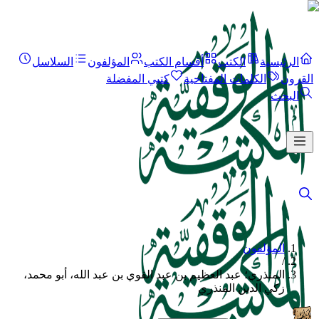
الرئيسية
الكتب
أقسام الكتب
المؤلفون
السلاسل
القرون
الكلمات المفتاحية
كتبي المفضلة
البحث
المؤلفون
/
المنذري؛ عبد العظيم بن عبد القوي بن عبد الله، أبو محمد،
زكي الدين المنذري