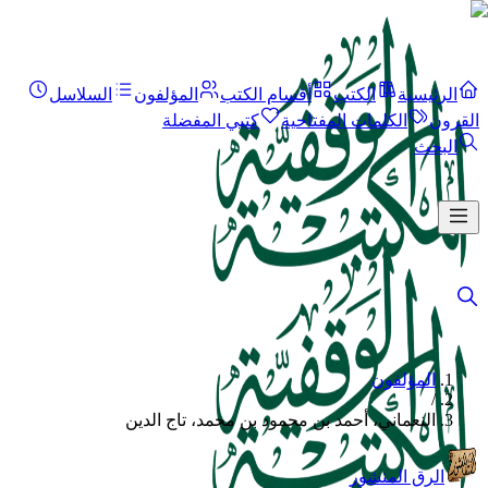
الرئيسية
الكتب
أقسام الكتب
المؤلفون
السلاسل
القرون
الكلمات المفتاحية
كتبي المفضلة
البحث
المؤلفون
/
النعماني، أحمد بن محمود بن محمد، تاج الدين
الرق المنشور