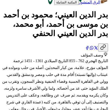
الرق المنشور
المكتبة الشاملة
بدر الدين العيني؛ محمود بن أحمد
بن موسى بن أحمد، أبو محمد،
بدر الدين العيني الحنفي
وصف المؤلف
التاريخ الهجري 762 - 855 التاريخ الميلادي 1361 - 1451 ترجمة
المؤلف مؤرخ، علامة، من كبار المحدثين. أصله من حلب ومولده في
عينتاب (وإليها نسبته) أقام مدة في حلب ومصر ودمشق والقدس.
وولي في القاهرة الحسبة وقضاء الحنفية ونظر السجون، وتقرب من
الملك المؤيد حتى عد من أخصائه. ولما ولي الأشرف سامره ولزمه،
وكان يكرمه ويقدمه. ثم صرف عن وظائفه، وعكف على التدريس
والتصنيف إلى أن توفي بالقاهرة. من كتبه (عمدة القاري في شرح
البخاري - ط) أحد عشر مجلدا، و (مغاني الأخيار في رجال معاني