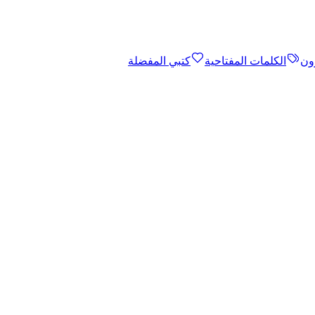
ون
الكلمات المفتاحية
كتبي المفضلة