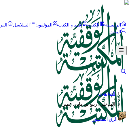
الرئيسية
الكتب
أقسام الكتب
المؤلفون
السلاسل
القر
البحث
المؤلفون
/
المدخلي، ربيع بن هادي عمير
الرق المنشور