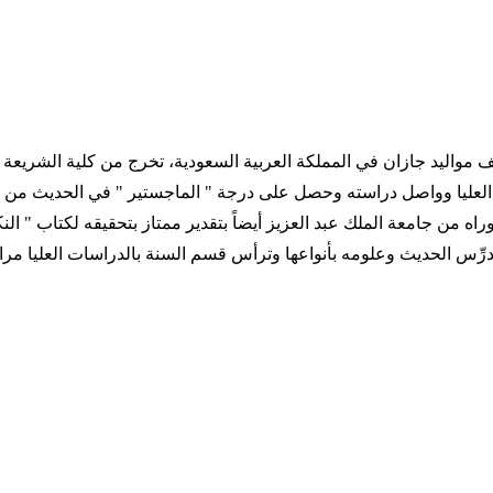
قطني "، وفي عام 1400 هـ حصل على الدكتوراه من جامعة الملك عبد العزيز أيضاً بتقدير ممتاز
درِّس الحديث وعلومه بأنواعها وترأس قسم السنة بالدراسات العليا مرار