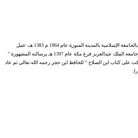
التاريخ الهجري 1350 - 1447 التاريخ الميلادي 1932 - 2025 ترجمة المؤلف مواليد جازان في المملكة العربية السعودية، تخرج من كلية الشريعة بالجامعة الإسلامية بالمدينة المنورة عام 1964 م 1383 هـ، عمل
مدرساً بالمعهد بالجامعة الإسلامية مدةً ، ثم التحق بعد ذلك بالدراسات العليا وواصل دراسته وحصل على درجة " الماجستير " في الحديث من جامعة الملك عبدالعزبز فرع مكة عام 1397 هـ برسالته المشهورة "
 بتحقيقه لكتاب " النكت على كتاب ابن الصلاح " للحافظ ابن حجر رحمه الله تعالى ثم عاد
ا.