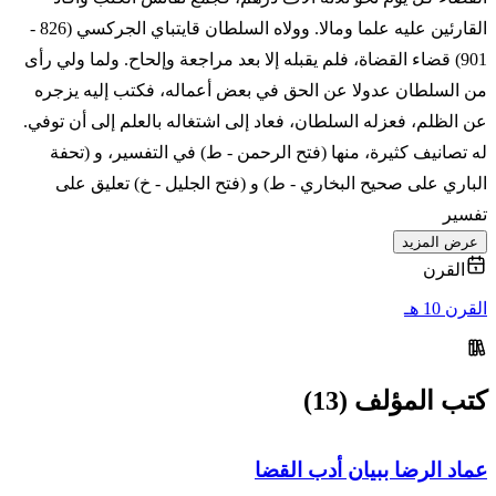
القارئين عليه علما ومالا. وولاه السلطان قايتباي الجركسي (826 -
901) قضاء القضاة، فلم يقبله إلا بعد مراجعة وإلحاح. ولما ولي رأى
من السلطان عدولا عن الحق في بعض أعماله، فكتب إليه يزجره
عن الظلم، فعزله السلطان، فعاد إلى اشتغاله بالعلم إلى أن توفي.
له تصانيف كثيرة، منها (فتح الرحمن - ط) في التفسير، و (تحفة
الباري على صحيح البخاري - ط) و (فتح الجليل - خ) تعليق على
تفسير
عرض المزيد
القرن
القرن 10 هـ
كتب المؤلف (13)
عماد الرضا ببيان أدب القضا