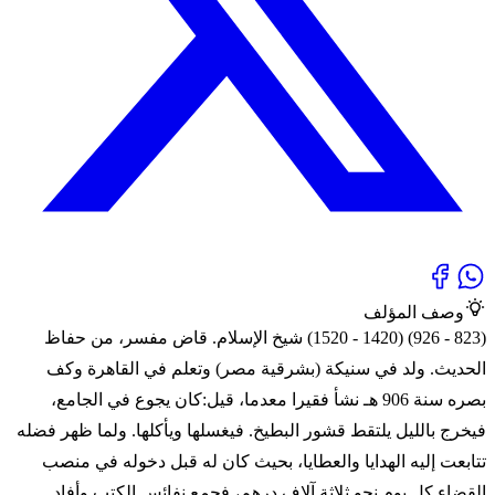
وصف المؤلف
(823 - 926) (1420 - 1520) شيخ الإسلام. قاض مفسر، من حفاظ
الحديث. ولد في سنيكة (بشرقية مصر) وتعلم في القاهرة وكف
بصره سنة 906 هـ نشأ فقيرا معدما، قيل:كان يجوع في الجامع،
فيخرج بالليل يلتقط قشور البطيخ. فيغسلها ويأكلها. ولما ظهر فضله
تتابعت إليه الهدايا والعطايا، بحيث كان له قبل دخوله في منصب
القضاء كل يوم نحو ثلاثة آلاف درهم، فجمع نفائس الكتب وأفاد