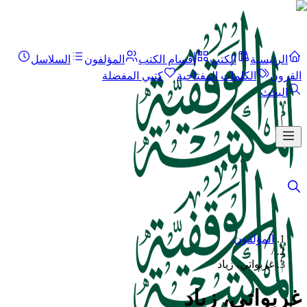
الرئيسية
الكتب
أقسام الكتب
المؤلفون
السلاسل
القرون
الكلمات المفتاحية
كتبي المفضلة
البحث
المؤلفون
/
غربواتي، زياد
غربواتي، زياد