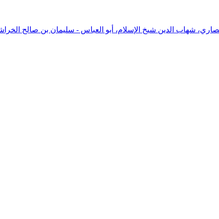
صاري، شهاب الدين شيخ الإسلام، أبو العباس - سليمان بن صالح الخرا