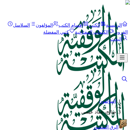
الرئيسية
الكتب
أقسام الكتب
المؤلفون
السلاسل
القرون
الكلمات المفتاحية
كتبي المفضلة
البحث
المؤلفون
/
صالح، عماد عيسى
الرق المنشور