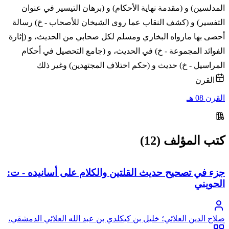
المدلسين) و (مقدمة نهاية الأحكام) و (برهان التيسير في عنوان
التفسير) و (كشف النقاب عما روى الشيخان للأصحاب - خ) رسالة
أحصى بها مارواه البخاري ومسلم لكل صحابي من الحديث، و (إثارة
الفوائد المجموعة - خ) في الحديث، و (جامع التحصيل في أحكام
المراسيل - خ) حديث و (حكم اختلاف المجتهدين) وغير ذلك
القرن
القرن 08 هـ
كتب المؤلف (12)
جزء في تصحيح حديث القلتين والكلام على أسانيده - ت:
الحويني
صلاح الدين العلائي؛ خليل بن كيكلدي بن عبد الله العلائي الدمشقي،
أبو سعيد، صلاح الدين