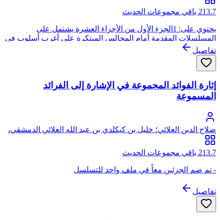
213.7 باقي مجموعات الحديث
يحتوي على: 1الجزء الأول من الأجزاء العشرة يشتمل على
المسلسلات المقدمة أمام المجالس المبتكرة على أغرب أسلوب في
أعز مطلوب 2رسالة المسلسلات 3لب الأخبار المأثورة فيم يتعلق
تفاصيل
بيوم عاشورا 4الأنوار الحسينية على المسلسل الأميرية. خليل
كيكلدى العلائي - محمد الكتاني - أحمد الغماري - علي الببلاوي
الإدريسي
إثارة الفوائد المجموعة في الإشارة إلى الفرائد
المسموعة
صلاح الدين العلائي؛ خليل بن كيكلدي بن عبد الله العلائي الدمشقي،
أبو سعيد، صلاح الدين
213.7 باقي مجموعات الحديث
- تم ضم الجزئين معاً في ملف واحد للتسلسل
تفاصيل