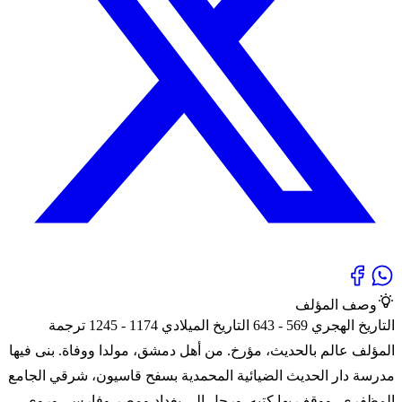
وصف المؤلف
التاريخ الهجري 569 - 643 التاريخ الميلادي 1174 - 1245 ترجمة
المؤلف عالم بالحديث، مؤرخ. من أهل دمشق، مولدا ووفاة. بنى فيها
مدرسة دار الحديث الضيائية المحمدية بسفح قاسيون، شرقي الجامع
المظفري، ووقف بها كتبه. ورحل إلى بغداد ومصر وفارس، وروى