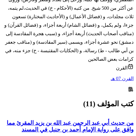
عن أكثر من 500 شيخ. من كتبه (الأحكام - خ) في الحديث،لم يتمه،
ثلاث مجلدات، و (فضائل الأعمال) و (الأحاديث المختارة) تسعون
جزءا، ولم يكمل، و (فضائل الشام) أربعة أجزاء، و (فضائل القرآن) و
(مناقب أصحاب الحديث) أربعة أجزاء، و (سبب هجرة المقادسة إلى
دمشق) نحو عشرة أجزاء، ويسمى (سير المقادسة) و (مناقب جعفر
بن أبي طالب - ط) رسالة، و (الحكايات المقتبسة - خ) جزء منه، في
كرامات بعض الصالحين
القرن
القرن 07 هـ
كتب المؤلف (11)
من حديث أبي عبد الرحمن عبد الله بن يزيد المقرئ مما
وافق على رواية الإمام أحمد بن حنبل في المسند