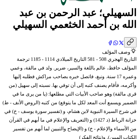
السهيلي؛ عبد الرحمن بن عبد
الله بن أحمد الخثعمي السهيلي
وصف المؤلف
التاريخ الهجري 508 - 581 التاريخ الميلادي 1114 - 1185 ترجمة
المؤلف حافظ، عالم باللغة والسير، ضرير. ولد في مالقة، وعمي
وعمره 17 سنة. ونبغ، فاتصل خبره بصاحب مراكش فطلبه إليها
وأكرمه، فأقام يصنف كتبه إلى أن توفي بها. نسبته إلى سهيل (من
قرى مالقة) وهو صاحب الأبيات التي مطلعها: (يا من يرى ما في
الضمير ويسمع أنت المعد لكل ما يتوقع) من كتبه (الروض الأنف - ط)
في شرح السيرة النبوية لابن هشام، و (تفسير سورة يوسف - خ) في
خزانة الرباط (د 1427) و (التعريف والإعلام في ما أبهم في القرآن
من الأسماء والإعلام - خ) و (الإيضاح والتبيين لما أبهم من تفسير
الكتاب المبين). و(نتائج الفكر)