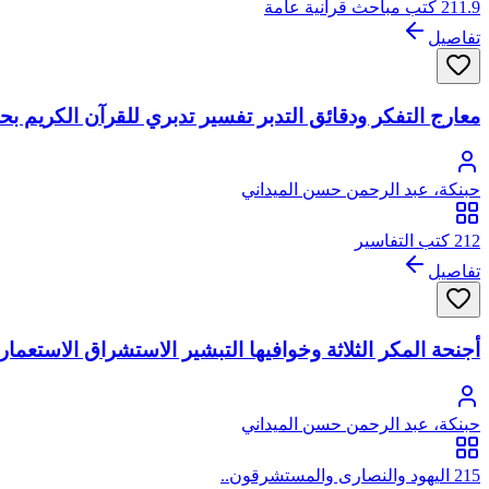
211.9 كتب مباحث قرآنية عامة
تفاصيل
معارج التفكر ودقائق التدبر تفسير تدبري للقرآن الكريم ب
حبنكة، عبد الرحمن حسن الميداني
212 كتب التفاسير
تفاصيل
أجنحة المكر الثلاثة وخوافيها التبشير الاستشراق الاستعما
حبنكة، عبد الرحمن حسن الميداني
215 اليهود والنصارى والمستشرقون..