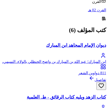
القرن
القرن 02 هـ
كتب المؤلف (6)
ديوان الإمام المجاهد ابن المبارك
ابن المبارك؛ عبد الله بن المبارك بن واضح الحنظلي بالولاء، التميمي،
المروزي أبو عبد الرحمن
811 دواوين الشعر
تفاصيل
كتاب الزهد ويليه كتاب الرقائق - ط. العلمية