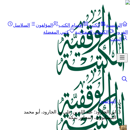
الرئيسية
الكتب
أقسام الكتب
المؤلفون
السلاسل
القرون
الكلمات المفتاحية
كتبي المفضلة
البحث
المؤلفون
/
ابن الجارود؛ عبد الله بن علي بن الجارود، أبو محمد
النيسابورى، المجاور بمكة