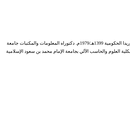
التاريخ الهجري 1372 - ... التاريخ الميلادي 1952 - ... ترجمة المؤلف معاصر، من مواليد القصيم، ماجستير المكتبات والمعلومات من جامعة فلوريدا الحكومية 1399هـ/1979م. دكتوراه المعلومات والمكتبات جامعة
لمكتبات والمعلومات بكلية العلوم والحاسب الآلي بجامعة الإمام محمد بن سعود الإسلامية