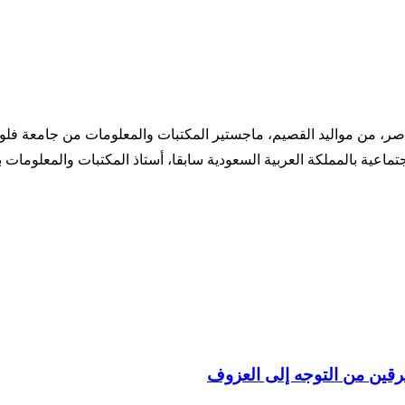
، أوهايو 1404هـ/1984م. وزير الشؤون الاجتماعية بالمملكة العربية السعودية سابقا، أستاذ ا
رقين من التوجه إلى العزوف