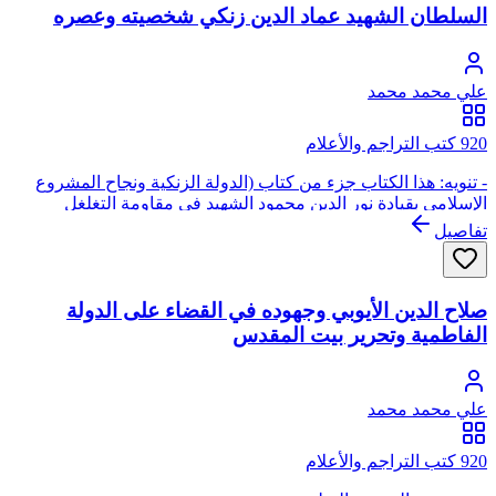
السلطان الشهيد عماد الدين زنكي شخصيته وعصره
علي محمد محمد
920 كتب التراجم والأعلام
- تنويه: هذا الكتاب جزء من كتاب (الدولة الزنكية ونجاح المشروع
الإسلامي بقيادة نور الدين محمود الشهيد في مقاومة التغلغل
الباطني والغزو الصليبي)
تفاصيل
صلاح الدين الأيوبي وجهوده في القضاء على الدولة
الفاطمية وتحرير بيت المقدس
علي محمد محمد
920 كتب التراجم والأعلام