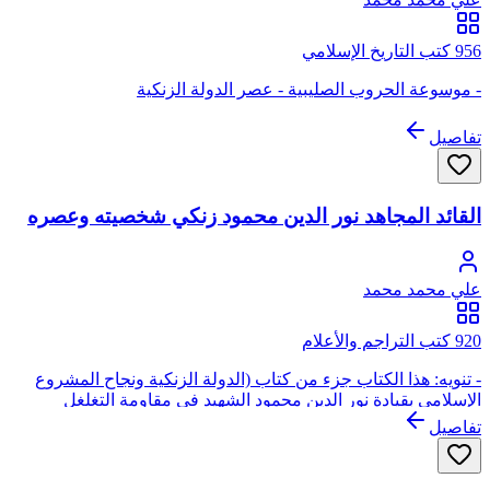
956 كتب التاريخ الإسلامي
- موسوعة الحروب الصليبية - عصر الدولة الزنكية
تفاصيل
القائد المجاهد نور الدين محمود زنكي شخصيته وعصره
علي محمد محمد
920 كتب التراجم والأعلام
- تنويه: هذا الكتاب جزء من كتاب (الدولة الزنكية ونجاح المشروع
الإسلامي بقيادة نور الدين محمود الشهيد في مقاومة التغلغل
الباطني والغزو الصليبي)
تفاصيل