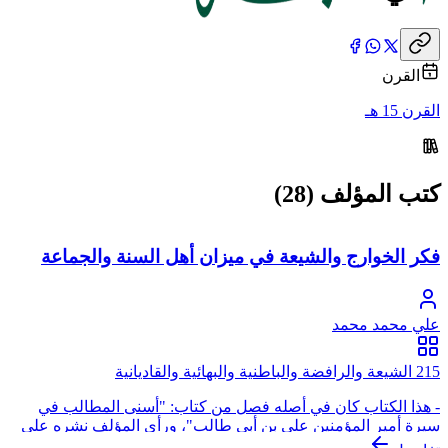
القرن
القرن 15 هـ
كتب المؤلف (28)
فكر الخوارج والشيعة في ميزان أهل السنة والجماعة
علي محمد محمد
215 الشيعة والرافضة والباطنية والبهائية والقاديانية
- هذا الكتاب كان في أصله فصل من كتاب: "أسنى المطالب في
سيرة أمير المؤمنين علي بن أبي طالب"، ورأى المؤلف نشره على
إفرادز