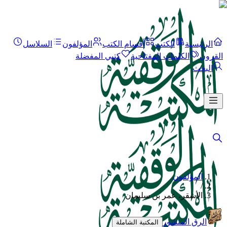
الرئيسية
الكتب
أقسام الكتب
المؤلفون
السلاسل
القرون
الكلمات المفتاحية
كتبي المفضلة
البحث
المؤلفون
/
الأشقر، عمر بن سليمان
الرق المنشور
المكتبة الشاملة