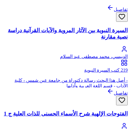
تفاصيل
السيرة النبوية بين الآثار المروية والآيات القرآنية دراسة
نصية مقارنة
الدبيسي، محمد مصطفى عبد السلام
219 كتب السيرة النبوية
- أصل هذا البحث رسالة دكتوراة من جامعة عين شمس - كلية
الآداب - قسم اللغة العربية وآدابها
تفاصيل
الفتوحات الإلهية شرح الأسماء الحسنى للذات العلية ج 1