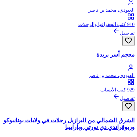
العبودي، محمد بن ناصر
910 كتب الجغرافيا والرحلات
تفاصيل
معجم أسر بريدة
العبودي، محمد بن ناصر
929 كتب الأنساب
تفاصيل
الشرق الشمالي من البرازيل رحلات في ولايات بونانبوكو
وريوقراندي دي نورتي وباراييبا