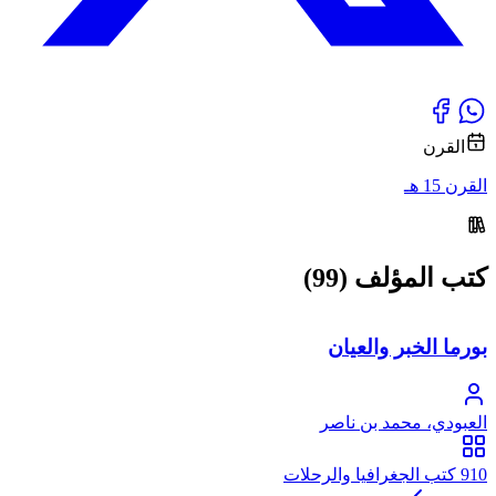
القرن
القرن 15 هـ
كتب المؤلف (99)
بورما الخبر والعيان
العبودي، محمد بن ناصر
910 كتب الجغرافيا والرحلات