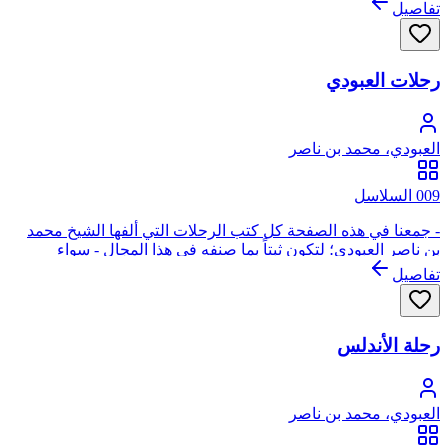
تفاصيل
رحلات العبودي
العبودي، محمد بن ناصر
009 السلاسل
- جمعنا في هذه الصفحة كل كتب الرحلات التي ألفها الشيخ محمد
بن ناصر العبودي؛ لتكون ثبتاً بما صنفه في هذا المجال - سواء
المطبوعة أو التي مازالت تحت الطبع - على أن نضع ما نحصل عليه
تفاصيل
من هذه السلسلة تباعاً إن شاء الله، فتابعونا... - ملاحظة: عند الضغط
على الكتب التي لم ترفع حتى الآن ستفتح لك صفحة فارغة في
عنوانها: "غير متوفر" لذا لزم التنويه.
رحلة الأندلس
العبودي، محمد بن ناصر