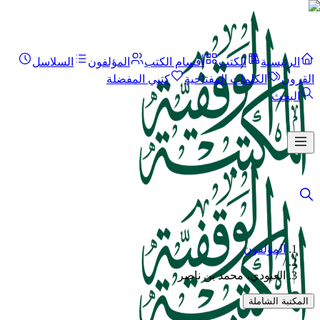
الرئيسية
الكتب
أقسام الكتب
المؤلفون
السلاسل
القرون
الكلمات المفتاحية
كتبي المفضلة
البحث
المؤلفون
/
العبودي، محمد بن ناصر
المكتبة الشاملة