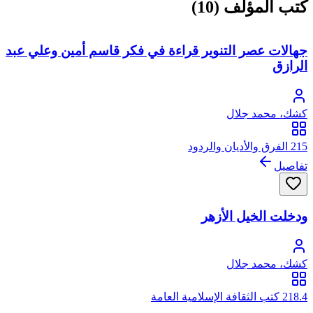
كتب المؤلف (10)
جهالات عصر التنوير قراءة في فكر قاسم أمين وعلي عبد
الرازق
كشك، محمد جلال
215 الفرق والأديان والردود
تفاصيل
ودخلت الخيل الأزهر
كشك، محمد جلال
218.4 كتب الثقافة الإسلامية العامة