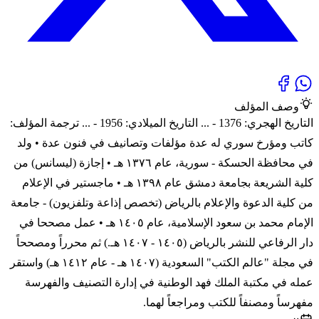
وصف المؤلف
التاريخ الهجري: 1376 - ... التاريخ الميلادي: 1956 - ... ترجمة المؤلف:
كاتب ومؤرخ سوري له عدة مؤلفات وتصانيف في فنون عدة • ولد
في محافظة الحسكة - سورية، عام ١٣٧٦ هـ • إجازة (ليسانس) من
كلية الشريعة بجامعة دمشق عام ١٣٩٨ هـ • ماجستير في الإعلام
من كلية الدعوة والإعلام بالرياض (تخصص إذاعة وتلفزيون) - جامعة
الإمام محمد بن سعود الإسلامية، عام ١٤٠٥ هـ • عمل مصححا في
دار الرفاعي للنشر بالرياض (١٤٠٥ - ١٤٠٧ هـ.) ثم محرراً ومصححاً
في مجلة "عالم الكتب" السعودية (١٤٠٧ هـ - عام ١٤١٢ هـ) واستقر
عمله في مكتبة الملك فهد الوطنية في إدارة التصنيف والفهرسة
مفهرساً ومصنفاً للكتب ومراجعاً لهما.