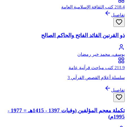
218.4 كتب الثقافة الإسلامية العامة
تفاصيل
ذو القرنين القائد الفاتح والحاكم الصالح
يوسف، محمد خير رمضان
211.9 كتب مباحث قرآنية عامة
سلسلة أعلام القصص القرآني 3
تفاصيل
تكملة معجم المؤلفين (وفيات 1397 - 1415هـ = 1977 -
1995م)