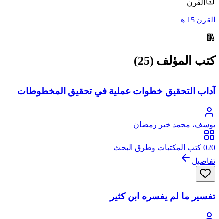
القرن
القرن 15 هـ
كتب المؤلف (25)
آداب التحقيق خطوات عملية في تحقيق المخطوطات
يوسف، محمد خير رمضان
020 كتب المكتبات وطرق البحث
تفاصيل
تفسير ما لم يفسره ابن كثير