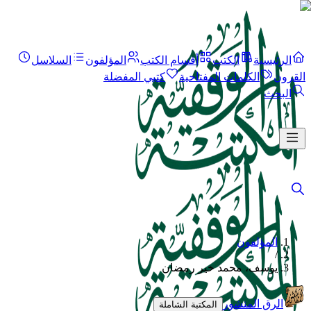
الرئيسية
الكتب
أقسام الكتب
المؤلفون
السلاسل
القرون
الكلمات المفتاحية
كتبي المفضلة
البحث
المؤلفون
/
يوسف، محمد خير رمضان
الرق المنشور
المكتبة الشاملة