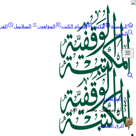
الرئيسية
الكتب
أقسام الكتب
المؤلفون
السلاسل
القر
البحث
المؤلفون
/
أبو صعيليك، محمد عبد الله
الرق المنشور