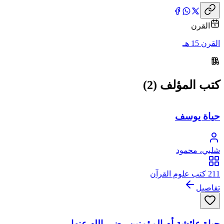
القرن
القرن 15 هـ
كتب المؤلف (2)
حياة يوسف
شلبي، محمود
211 كتب علوم القرآن
تفاصيل
حياة عائشة أم المؤمنين رضي الله عنها