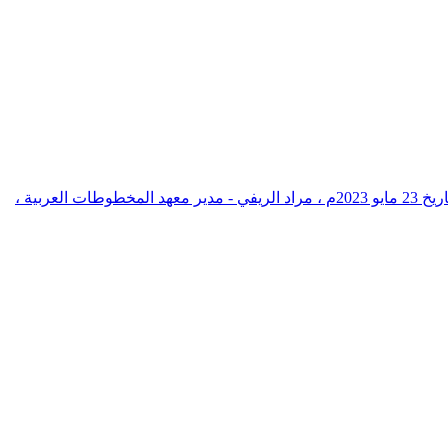
، جلسة نقاشية بعنوان النشر النقدي للنصوص والتحول الرقمي. ضمن الملتقى الثاني لإدارة التراث ومؤسساته في طنجة بالمملكة المغربية بتاريخ 23 مايو 2023م ، مراد الريفي - مدير معهد المخطوطات العربية ،