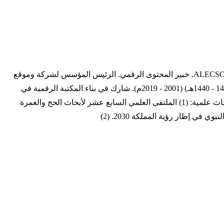
(1386 - ...) (1967 - ...) شريف عادل مراد. طالب دكتوراه، حاصل على ماجستير في (التراث وعلوم المخطوط وتحقيق النصوص) من الألكسو ALECSO. خبير المحتوى الرقمي. الرئيس المؤسس لشركة وموقع
الرق المنشور للفهارس الالكترونية للمخطوطات الشرقية، استشاري بمكتبة ومركز مخطوطات المسجد النبوي سابقا، وذلك خلال الفترة (1421 - 1440هـ) (2001 - 2019م). شارك في بناء المكتبة الرقمية في
الحرمين الشريفين، وتطوير المكتبة الرقمية في مجمع الملك فهد لطباعة المصحف الشريف بالمدينة المنورة. المؤتمرات التي شارك فيها بأبحاث علمية: (1) الملتقى العلمي السابع عشر لأبحاث الحج والعمرة