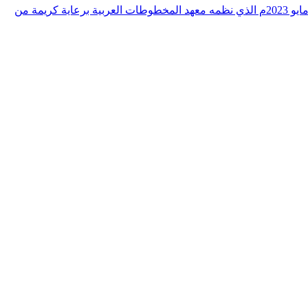
التحول الرقمي ما له وما عليه، (الرق المنشور) نموذجا، ضمن الملتقى الثاني لإدارة التراث ومؤسساته في طنجة بالمملكة المغربية بتاريخ 23 مايو 2023م الذي نظمه معهد المخطوطات العربية برعاية كريمة من