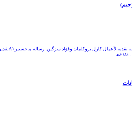
جيم)
فهرسة تراث م
م
نات