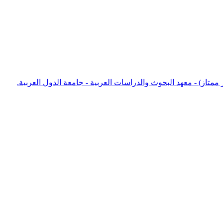
خطوطات الرياضيات في مكتبات العالم في ضوء دراسة نقدية لأعمال كارل بروكلمان وفؤاد سزگين. رسالة ماجستير (Aتقدير ممتاز) - معهد البحوث والدراسات العربية - جامعة الدول العربية.