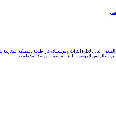
مي
يف مراد - الرئيس المؤسس للرق المنشور لفهرسة المخطوطت