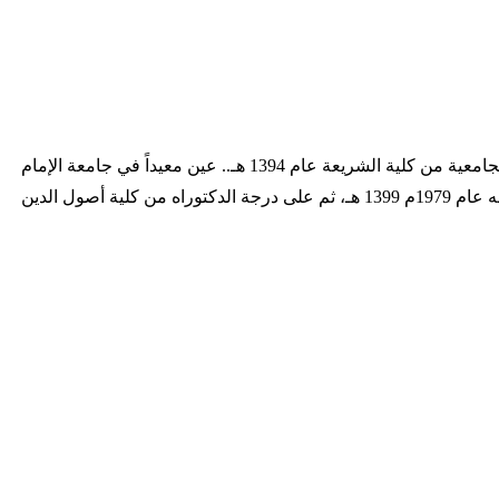
التاريخ الهجري 1373 - ... التاريخ الميلادي 1952 - ترجمة المؤلف أنهى دراسته الثانوية عام 1390 هـ من معهد الرياض العلمي، ثم أنهى دراسته الجامعية من كلية الشريعة عام 1394 هـ.. عين معيداً في جامعة الإمام
محمد بن سعود الإسلامية، بكلية أصول الدين قسم القرآن وعلومه. ثم حصل على درجة الماجستير من كلية أصول الدين - قسم القرآن وعلومه عام 1979م 1399 هـ، ثم على درجة الدكتوراه من كلية أصول الدين