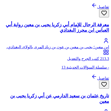
تفاصيل
معرفة الرجال للإمام أبي زكريا يحيى بن معين رواية أبي
العباس ابن محرز البغدادي
ابن معين؛ يحيى بن معين بن عون بن زياد المرى بالولاء، البغدادي،
أبو زكريا
213.3 كتب الجرح والتعديل
- سلسلة السؤالات الحديثية 13
تفاصيل
تاريخ عثمان بن سعيد الدارمي عن أبي زكريا يحيى بن
معين