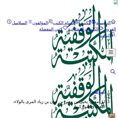
الرئيسية
الكتب
أقسام الكتب
المؤلفون
السلاسل
القرون
الكلمات المفتاحية
كتبي المفضلة
البحث
المؤلفون
/
ابن معين؛ يحيى بن معين بن عون بن زياد المرى بالولاء،
البغدادي، أبو زكريا