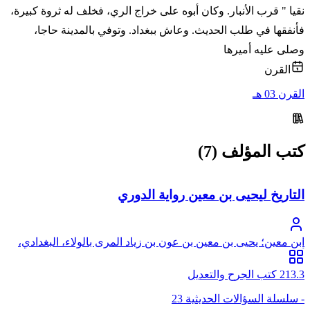
نقيا " قرب الأنبار. وكان أبوه على خراج الري، فخلف له ثروة كبيرة،
فأنفقها في طلب الحديث. وعاش ببغداد. وتوفي بالمدينة حاجا،
وصلى عليه أميرها
القرن
القرن 03 هـ
كتب المؤلف (7)
التاريخ ليحيى بن معين رواية الدوري
ابن معين؛ يحيى بن معين بن عون بن زياد المرى بالولاء، البغدادي،
أبو زكريا
213.3 كتب الجرح والتعديل
- سلسلة السؤالات الحديثية 23