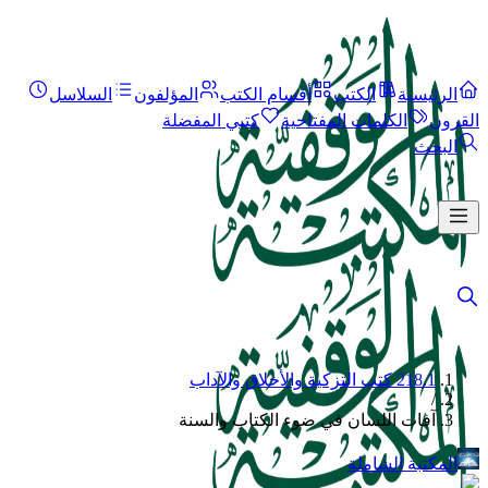
الرئيسية
الكتب
أقسام الكتب
المؤلفون
السلاسل
القرون
الكلمات المفتاحية
كتبي المفضلة
البحث
218.1 كتب التزكية والأخلاق والآداب
/
آفات اللسان في ضوء الكتاب والسنة
المكتبة الشاملة