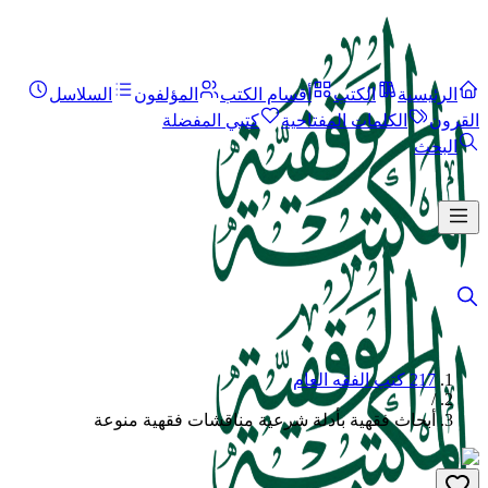
الرئيسية
الكتب
أقسام الكتب
المؤلفون
السلاسل
القرون
الكلمات المفتاحية
كتبي المفضلة
البحث
217 كتب الفقه العام
/
أبحاث فقهية بأدلة شرعية مناقشات فقهية منوعة