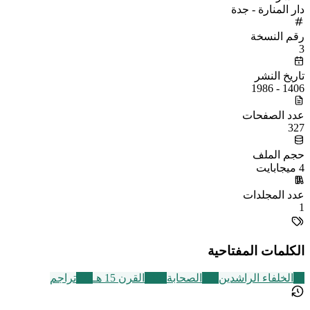
دار المنارة - جدة
رقم النسخة
3
تاريخ النشر
1406 - 1986
عدد الصفحات
327
حجم الملف
4 ميجابايت
عدد المجلدات
1
الكلمات المفتاحية
62
الخلفاء الراشدين
168
الصحابة
2463
القرن 15 هـ
773
تراجم