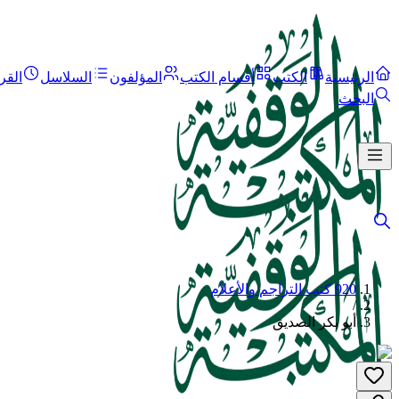
الرئيسية
الكتب
أقسام الكتب
المؤلفون
السلاسل
القر
البحث
920 كتب التراجم والأعلام
/
أبو بكر الصديق