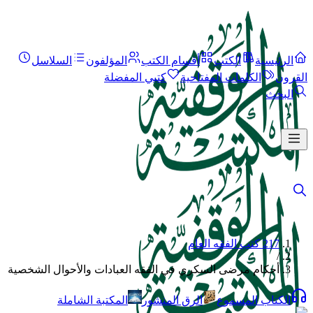
الرئيسية
الكتب
أقسام الكتب
المؤلفون
السلاسل
القرون
الكلمات المفتاحية
كتبي المفضلة
البحث
217 كتب الفقه العام
/
أحكام مرضى السكري في الفقه العبادات والأحوال الشخصية
الكتاب المسموع
الرق المنشور
المكتبة الشاملة