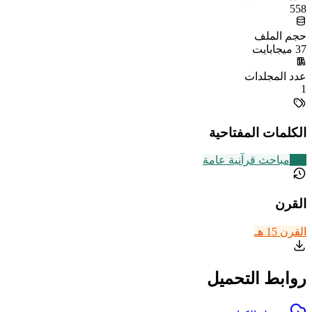
558
حجم الملف
37 ميجابايت
عدد المجلدات
1
الكلمات المفتاحية
149
مباحث قرآنية عامة
القرن
القرن 15 هـ
روابط التحميل